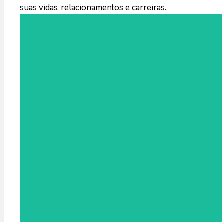
suas vidas, relacionamentos e carreiras.
Imagine uma ilha onde cada detalhe foi cuidadosamente
reflexões profundas, adquirindo ferra