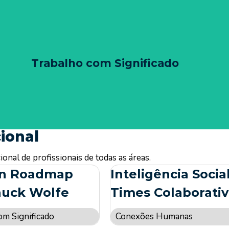
Trabalho com Significado
Trabalho com Significado
ontram, formando uma base sólida para a realização pessoal e profiss
 significado em suas atividades diárias, integrando valores pessoais, 
ional
al de profissionais de todas as áreas.
n Roadmap
Inteligência Socia
huck Wolfe
Times Colaborati
om Significado
Conexões Humanas