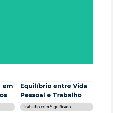
ional. Aqui, você irá além do simples cumprir de
paixão e contribuição ao mundo.
l em
Equilíbrio entre Vida
vos
Pessoal e Trabalho
Trabalho com Significado