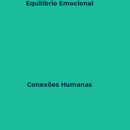
Equilíbrio Emocional
a sua estabilidade emocional e bem-estar. Neste refúgio simbólico, 
transformar sua rotina e fortalecer sua saúde mental.
Conexões Humanas
Conexões Humanas
derá explorar, entender e fortalecer suas relações humanas. Nessa “
s e alheios, descobrindo os elementos que influenciam as dinâmicas 