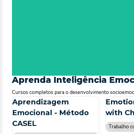
Ahhh… o lugar onde propósito e ação consciente se enc
tarefas; é onde o indivíduo encontra
Aprenda Inteligência Emoc
Cursos completos para o desenvolvimento socioemocion
Aprendizagem
Emotio
Emocional - Método
with C
CASEL
Trabalho c