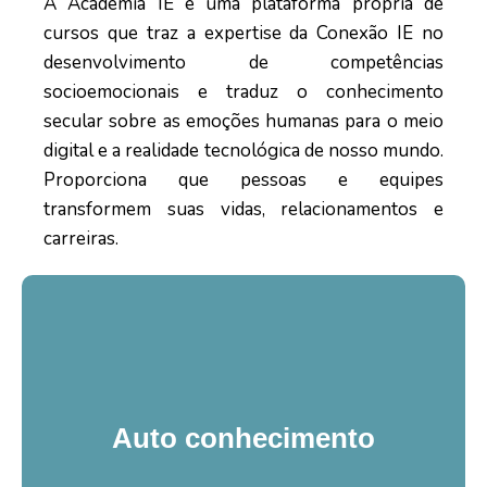
A Academia IE é uma plataforma própria de
cursos que traz a expertise da Conexão IE no
desenvolvimento de competências
socioemocionais e traduz o conhecimento
secular sobre as emoções humanas para o meio
digital e a realidade tecnológica de nosso mundo.
Proporciona que pessoas e equipes
transformem suas vidas, relacionamentos e
carreiras.
Autoconhecimento
Imagine uma ilha onde cada detalhe
foi cuidadosamente pensado para
Auto conhecimento
ajudá-lo a se conectar com sua
essência. Neste espaço metafórico,