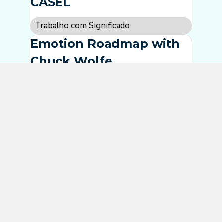
CASEL
Trabalho com Significado
Emotion Roadmap with
Chuck Wolfe
Trabalho com Significado
Inteligência Social em
Times Colaborativos
Conexões Humanas
Equilíbrio entre Vida
Pessoal e Trabalho
Trabalho com Significado